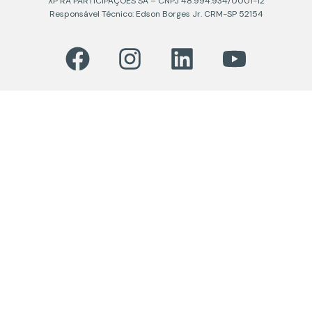
XP RA PARTICIPAÇÕES SA – CNPJ 48.994.934/0001-12
Responsável Técnico: Edson Borges Jr. CRM-SP 52154